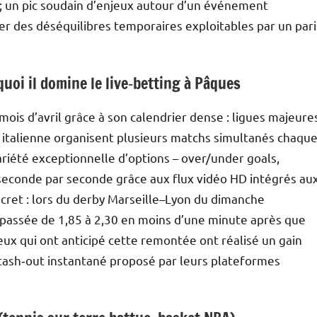
e ; un pic soudain d’enjeux autour d’un événement
er des déséquilibres temporaires exploitables par un pari
quoi il domine le live‑betting à Pâques
 mois d’avril grâce à son calendrier dense : ligues majeure
A italienne organisent plusieurs matchs simultanés chaqu
riété exceptionnelle d’options – over/under goals,
 seconde par seconde grâce aux flux vidéo HD intégrés au
cret : lors du derby Marseille–Lyon du dimanche
t passée de 1,85 à 2,30 en moins d’une minute après que
eux qui ont anticipé cette remontée ont réalisé un gain
 cash‑out instantané proposé par leurs plateformes