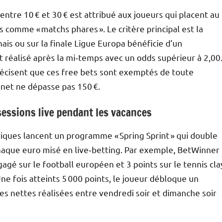
 entre 10 € et 30 € est attribué aux joueurs qui placent au
 comme « matchs phares ». Le critère principal est la
nnais ou sur la finale Ligue Europa bénéficie d’un
t réalisé après la mi‑temps avec un odds supérieur à 2,00
récisent que ces free bets sont exemptés de toute
 net ne dépasse pas 150 €.
sessions live pendant les vacances
riques lancent un programme « Spring Sprint » qui double
chaque euro misé en live‑betting. Par exemple, BetWinner
agé sur le football européen et 3 points sur le tennis cla
e fois atteints 5 000 points, le joueur débloque un
tes nettes réalisées entre vendredi soir et dimanche soir