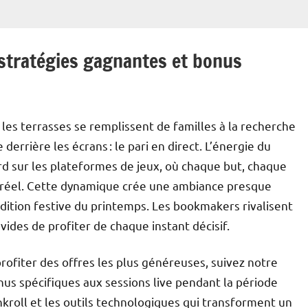
 stratégies gagnantes et bonus
les terrasses se remplissent de familles à la recherche
derrière les écrans : le pari en direct. L’énergie du
rd sur les plateformes de jeux, où chaque but, chaque
 réel. Cette dynamique crée une ambiance presque
adition festive du printemps. Les bookmakers rivalisent
vides de profiter de chaque instant décisif.
rofiter des offres les plus généreuses, suivez notre
us spécifiques aux sessions live pendant la période
nkroll et les outils technologiques qui transforment un