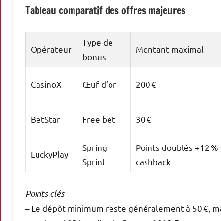
Tableau comparatif des offres majeures
Type de
Opérateur
Montant maximal
bonus
CasinoX
Œuf d’or
200 €
BetStar
Free bet
30 €
Spring
Points doublés +12 %
LuckyPlay
Sprint
cashback
Points clés
– Le dépôt minimum reste généralement à 50 €, mais