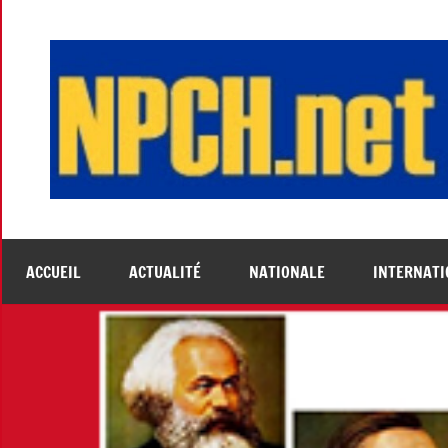
Aller
au
contenu
Npch
NOUVEAU
PARTI
COMMUNISTE
ACCUEIL
ACTUALITÉ
NATIONALE
INTERNATI
HAÏTIEN