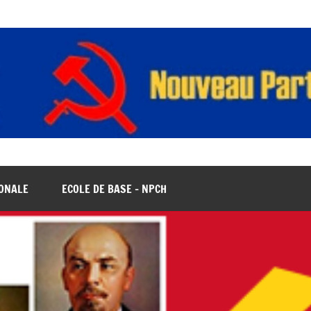
ONALE
ECOLE DE BASE – NPCH