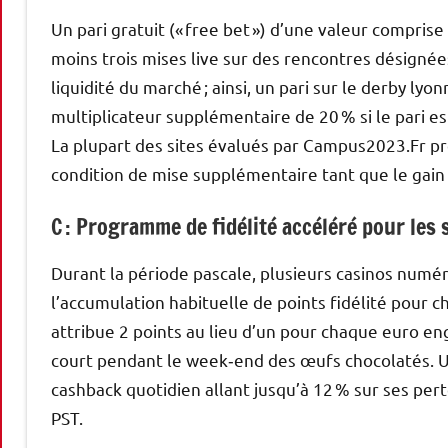
Un pari gratuit (« free bet ») d’une valeur comprise
moins trois mises live sur des rencontres désignées
liquidité du marché ; ainsi, un pari sur le derby lyo
multiplicateur supplémentaire de 20 % si le pari es
La plupart des sites évalués par Campus2023.Fr p
condition de mise supplémentaire tant que le gain
C : Programme de fidélité accéléré pour les 
Durant la période pascale, plusieurs casinos numé
l’accumulation habituelle de points fidélité pour 
attribue 2 points au lieu d’un pour chaque euro eng
court pendant le week‑end des œufs chocolatés. Un
cashback quotidien allant jusqu’à 12 % sur ses per
PST.