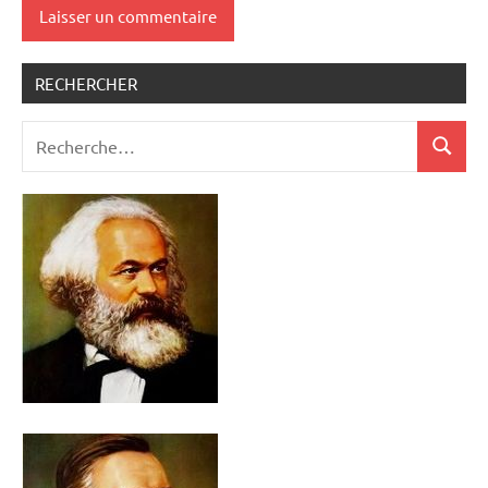
RECHERCHER
Recherche
Recher
pour
: