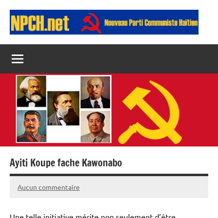
Aller
au
contenu
Npch
NOUVEAU
PARTI
COMMUNISTE
HAÏTIEN
Ayiti Koupe fache Kawonabo
Aucun commentaire
16
Jean
février
2026
Une telle initiative mérite non seulement d’être