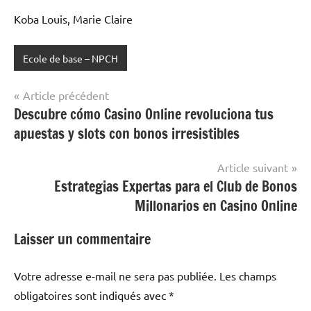
Koba Louis, Marie Claire
Ecole de base – NPCH
Navigation
Article précédent
Descubre cómo Casino Online revoluciona tus
de
apuestas y slots con bonos irresistibles
l’article
Article suivant
Estrategias Expertas para el Club de Bonos
Millonarios en Casino Online
Laisser un commentaire
Votre adresse e-mail ne sera pas publiée.
Les champs
obligatoires sont indiqués avec
*