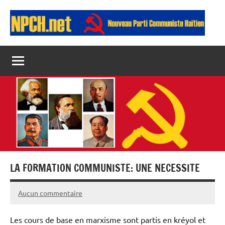
Aller
au
contenu
Npch
NOUVEAU
PARTI
COMMUNISTE
HAÏTIEN
LA FORMATION COMMUNISTE: UNE NECESSITE
Aucun commentaire
18
Jean
février
Les cours de base en marxisme sont partis en kréyol et
2026