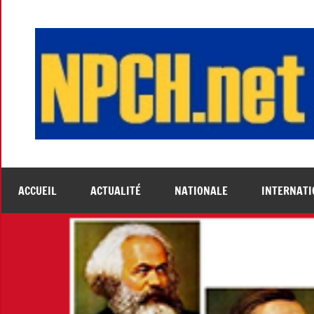
Aller
au
contenu
Npch
NOUVEAU
PARTI
COMMUNISTE
ACCUEIL
ACTUALITÉ
NATIONALE
INTERNATI
HAÏTIEN