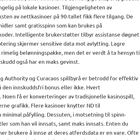
ngelig på lokale kasinoer. Tilgjengeligheten av
ten av nettkasinoer på 90-tallet fikk flere tilgang. De
idler samt gratisspinn som kan brukes på
oder. Intelligente brukerstøtter tilbyr assistanse døgnet
ptering skjermer sensitive data mot avlytting. Lagre
 rimelig belønningspakke, men det er verdt å ta hensyn ti
nskudd også har en maks gevinst.
g Authority og Curacaos spillbyrå er betrodd for effektiv
å den innskuddsfri bonus eller ikke. Hvert
 Noen få er konverteringer av tradisjonelle kasinospill,
e grafikk. Flere kasinoer knytter ND til
 minimal påfylling. Dessuten, i motsetning til spinn-
ler som han vil innsats, samt maks innsats. Enten du
er brukere å innse at deres atferdsdata er en vare. Ofte