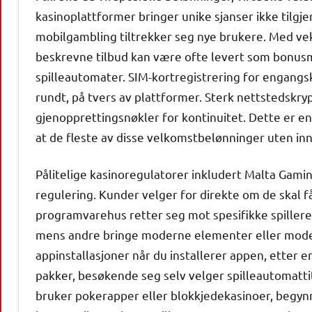
kasinoplattformer bringer unike sjanser ikke tilgje
mobilgambling tiltrekker seg nye brukere. Med veks
beskrevne tilbud kan være ofte levert som bonusm
spilleautomater. SIM-kortregistrering for engangsk
rundt, på tvers av plattformer. Sterk nettstedskry
gjenopprettingsnøkler for kontinuitet. Dette er en
at de fleste av disse velkomstbelønninger uten in
Pålitelige kasinoregulatorer inkludert Malta Gamin
regulering. Kunder velger for direkte om de skal f
programvarehus retter seg mot spesifikke spillere.
mens andre bringe moderne elementer eller modern
appinstallasjoner når du installerer appen, etter en
pakker, besøkende seg selv velger spilleautomattit
bruker pokerapper eller blokkjedekasinoer, begynn