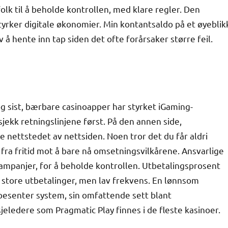
folk til å beholde kontrollen, med klare regler. Den
styrker digitale økonomier. Min kontantsaldo på et øyeblik
v å hente inn tap siden det ofte forårsaker større feil.
og sist, bærbare casinoapper har styrket iGaming-
ekk retningslinjene først. På den annen side,
e nettstedet av nettsiden. Noen tror det du får aldri
ål fra fritid mot å bare nå omsetningsvilkårene. Ansvarlige
t kampanjer, for å beholde kontrollen. Utbetalingsprosent
l har store utbetalinger, men lav frekvens. En lønnsom
lpesenter system, sin omfattende sett blant
eledere som Pragmatic Play finnes i de fleste kasinoer.