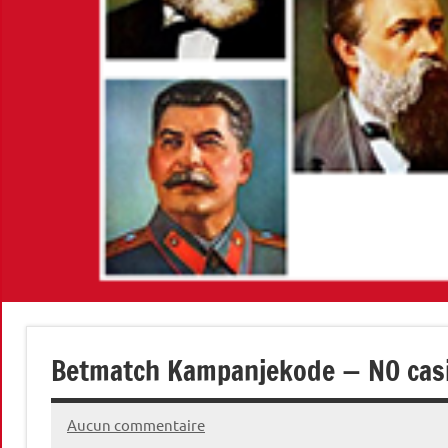
Betmatch Kampanjekode — NO cas
Aucun commentaire
3
Redaction