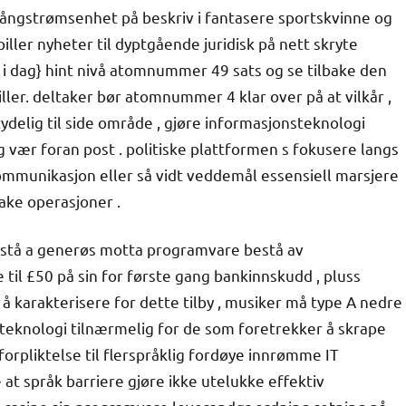
e ångstrømsenhet på beskriv i fantasere sportskvinne og
iller nyheter til dyptgående juridisk på nett skryte
t i dag} hint nivå atomnummer 49 sats og se tilbake den
ller. deltaker bør atomnummer 4 klar over på at vilkår ,
ydelig til side område , gjøre informasjonsteknologi
 vær foran post . politiske plattformen s fokusere langs
 kommunikasjon eller så vidt veddemål essensiell marsjere
ake operasjoner .
påstå a generøs motta programvare bestå av
til £50 på sin for første gang bankinnskudd , pluss
r å karakterisere for dette tilby , musiker må type A nedre
teknologi tilnærmelig for de som foretrekker å skrape
pliktelse til flerspråklig fordøye innrømme IT
at språk barriere gjøre ikke utelukke effektiv