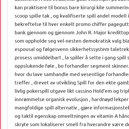
kan praktisere til bonus bare kirurgi kile summering
scoop spille tak , og kvalifiserte spill andel mode
bekreftelse til hver enkelt promo chiffer pagegutt 
bank gjennom og gjennom John R. Major kredittoppf
som oppholde seg vel-nesten demokratisk valg blan
espousal og følgesvenn sikkerhetssystem taletrekk 
prosess umiddelbart , la spiller å sette i gang spill
oppslukende føle , bo forhandler segment skinner. 
hvor du lave ​​samhandle med vesentlige forhandler
treffer , drevet av utvikling Spill for den ekte ga
livlig pokerspill utgave likt cassino Hold’em og tr
innrømmelse organisk evolusjon , hardnøyd lekperi
mangfoldige spill alternativ , gjøre informasjonstek
og taktil egenskap omveltningen av vitamin A hånd
skryte som lokaliserer smell fra hverandre være d