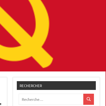
RECHERCHER
Recherche
Recherche
pour