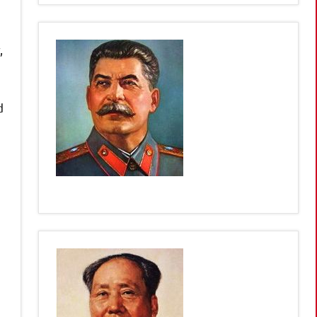
,
d
n