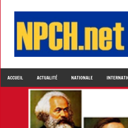
Aller
au
contenu
Npch
NOUVEAU
PARTI
COMMUNISTE
ACCUEIL
ACTUALITÉ
NATIONALE
INTERNATI
HAÏTIEN