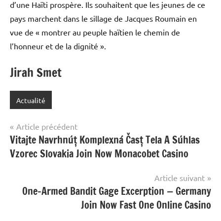
d’une Haïti prospère. Ils souhaitent que les jeunes de ce
pays marchent dans le sillage de Jacques Roumain en
vue de « montrer au peuple haïtien le chemin de
l’honneur et de la dignité ».
Jirah Smet
Actualité
Navigation
Article précédent
Vitajte Navrhnúť Komplexná Časť Tela A Súhlas
de
Vzorec Slovakia Join Now Monacobet Casino
l’article
Article suivant
One-Armed Bandit Gage Excerption — Germany
Join Now Fast One Online Casino