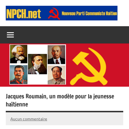
Aller
au
contenu
Npch
NOUVEAU
PARTI
COMMUNISTE
HAÏTIEN
Jacques Roumain, un modèle pour la jeunesse
haïtienne
Aucun commentaire
21
Jean
mai