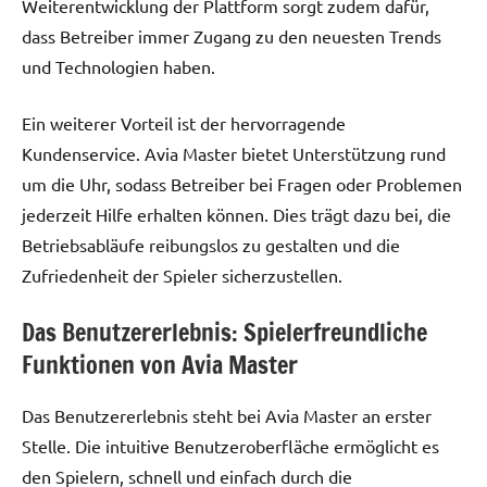
Weiterentwicklung der Plattform sorgt zudem dafür,
dass Betreiber immer Zugang zu den neuesten Trends
und Technologien haben.
Ein weiterer Vorteil ist der hervorragende
Kundenservice. Avia Master bietet Unterstützung rund
um die Uhr, sodass Betreiber bei Fragen oder Problemen
jederzeit Hilfe erhalten können. Dies trägt dazu bei, die
Betriebsabläufe reibungslos zu gestalten und die
Zufriedenheit der Spieler sicherzustellen.
Das Benutzererlebnis: Spielerfreundliche
Funktionen von Avia Master
Das Benutzererlebnis steht bei Avia Master an erster
Stelle. Die intuitive Benutzeroberfläche ermöglicht es
den Spielern, schnell und einfach durch die