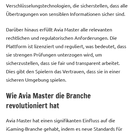
Verschlüsselungstechnologien, die sicherstellen, dass alle
Übertragungen von sensiblen Informationen sicher sind.
Darüber hinaus erfüllt Avia Master alle relevanten
rechtlichen und regulatorischen Anforderungen. Die
Plattform ist lizenziert und reguliert, was bedeutet, dass
sie strengen Prüfungen unterzogen wird, um
sicherzustellen, dass sie fair und transparent arbeitet.
Dies gibt den Spielern das Vertrauen, dass sie in einer
sicheren Umgebung spielen.
Wie Avia Master die Branche
revolutioniert hat
Avia Master hat einen signifikanten Einfluss auf die
iGaming-Branche gehabt, indem es neue Standards für