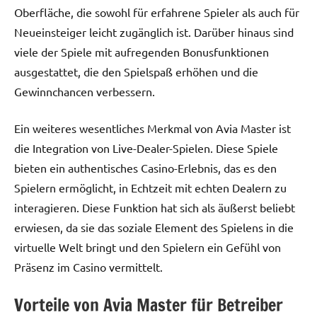
Oberfläche, die sowohl für erfahrene Spieler als auch für
Neueinsteiger leicht zugänglich ist. Darüber hinaus sind
viele der Spiele mit aufregenden Bonusfunktionen
ausgestattet, die den Spielspaß erhöhen und die
Gewinnchancen verbessern.
Ein weiteres wesentliches Merkmal von Avia Master ist
die Integration von Live-Dealer-Spielen. Diese Spiele
bieten ein authentisches Casino-Erlebnis, das es den
Spielern ermöglicht, in Echtzeit mit echten Dealern zu
interagieren. Diese Funktion hat sich als äußerst beliebt
erwiesen, da sie das soziale Element des Spielens in die
virtuelle Welt bringt und den Spielern ein Gefühl von
Präsenz im Casino vermittelt.
Vorteile von Avia Master für Betreiber