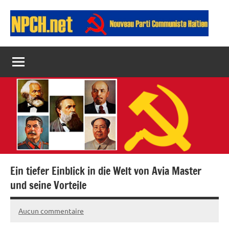
Aller
au
contenu
Npch
NOUVEAU
PARTI
COMMUNISTE
HAÏTIEN
Ein tiefer Einblick in die Welt von Avia Master
und seine Vorteile
Aucun commentaire
27
Redaction
juin