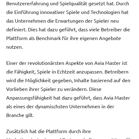
Benutzererfahrung und Spielqualität gesetzt hat. Durch
die Einführung innovativer Spiele und Technologien hat
das Unternehmen die Erwartungen der Spieler neu
definiert. Dies hat dazu geführt, dass viele Betreiber die
Plattform als Benchmark für ihre eigenen Angebote
nutzen.
Einer der revolutionärsten Aspekte von Avia Master ist
die Fähigkeit, Spiele in Echtzeit anzupassen. Betreibern
wird die Möglichkeit gegeben, Inhalte basierend auf den
Vorlieben ihrer Spieler zu verändern. Diese
Anpassungsfähigkeit hat dazu geführt, dass Avia Master
als eines der dynamischsten Unternehmen in der
Branche gilt.
Zusätzlich hat die Plattform durch ihre