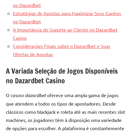
no Dazardbet
Estratégias de Apostas para Maximizar Seus Ganhos
no Dazardbet
A Importância do Suporte ao Cliente no Dazardbet
Casino
Considerações Finais sobre o Dazardbet e Suas
Ofertas de Apostas
A Variada Seleção de Jogos Disponíveis
no Dazardbet Casino
O
casino dazardbet
oferece uma ampla gama de jogos
que atendem a todos os tipos de apostadores. Desde
clássicos como blackjack e roleta até as mais recentes slot
machines, os jogadores têm à disposição uma variedade
de opções para escolher. A plataforma é constantemente