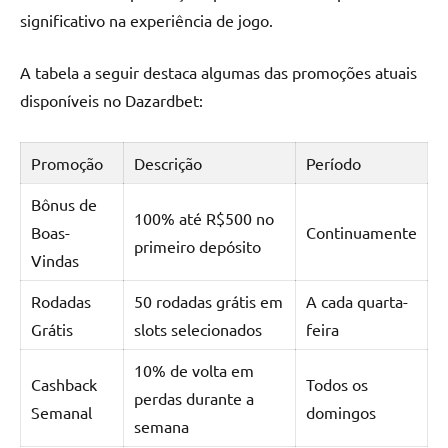
significativo na experiência de jogo.
A tabela a seguir destaca algumas das promoções atuais
disponíveis no Dazardbet:
Promoção
Descrição
Período
Bônus de
100% até R$500 no
Boas-
Continuamente
primeiro depósito
Vindas
Rodadas
50 rodadas grátis em
A cada quarta-
Grátis
slots selecionados
feira
10% de volta em
Cashback
Todos os
perdas durante a
Semanal
domingos
semana