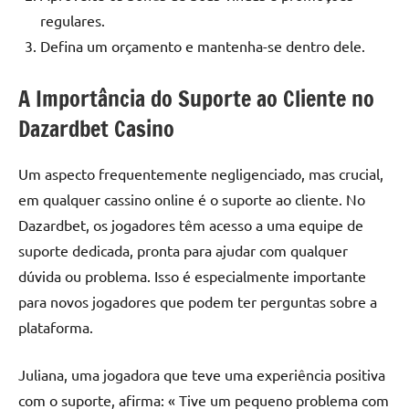
regulares.
Defina um orçamento e mantenha-se dentro dele.
A Importância do Suporte ao Cliente no
Dazardbet Casino
Um aspecto frequentemente negligenciado, mas crucial,
em qualquer cassino online é o suporte ao cliente. No
Dazardbet, os jogadores têm acesso a uma equipe de
suporte dedicada, pronta para ajudar com qualquer
dúvida ou problema. Isso é especialmente importante
para novos jogadores que podem ter perguntas sobre a
plataforma.
Juliana, uma jogadora que teve uma experiência positiva
com o suporte, afirma: « Tive um pequeno problema com