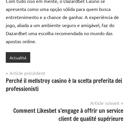
Com tudo isso em mente, o Dazardbet Casino se
apresenta como uma opção sólida para quem busca
entretenimento e a chance de ganhar. A experiência de
jogo, aliada a um ambiente seguro e amigável, faz do
Dazardbet uma escolha recomendada no mundo das
apostas online.
Actualité
Navigation
Article précédent
Perché il mellstroy casino è la scelta preferita dei
de
professionisti
l’article
Article suivant
Comment Likesbet s’engage à offrir un service
client de qualité supérieure