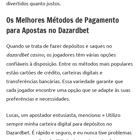
divertidos quanto justos.
Os Melhores Métodos de Pagamento
para Apostas no Dazardbet
Quando se trata de fazer depósitos e saques no
dazardbet casino
, os jogadores têm várias opções
confiáveis à disposição. Entre os métodos mais populares
estão cartões de crédito, carteiras digitais e
transferências bancárias. Essa variedade garante que
cada jogador encontre uma opção que se adapte às suas
preferências e necessidades.
Lucas, um apostador entusiasta, menciona: « Utilizo
sempre minha carteira digital para depósitos no
Dazardbet. É rápido e seguro, e eu nunca tive problemas