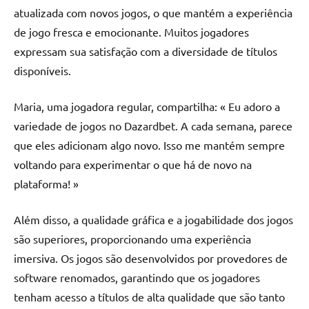
atualizada com novos jogos, o que mantém a experiência
de jogo fresca e emocionante. Muitos jogadores
expressam sua satisfação com a diversidade de títulos
disponíveis.
Maria, uma jogadora regular, compartilha: « Eu adoro a
variedade de jogos no Dazardbet. A cada semana, parece
que eles adicionam algo novo. Isso me mantém sempre
voltando para experimentar o que há de novo na
plataforma! »
Além disso, a qualidade gráfica e a jogabilidade dos jogos
são superiores, proporcionando uma experiência
imersiva. Os jogos são desenvolvidos por provedores de
software renomados, garantindo que os jogadores
tenham acesso a títulos de alta qualidade que são tanto