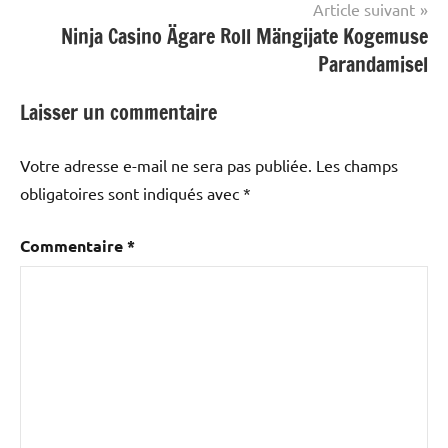
Article suivant
Ninja Casino Ägare Roll Mängijate Kogemuse
Parandamisel
Laisser un commentaire
Votre adresse e-mail ne sera pas publiée.
Les champs
obligatoires sont indiqués avec
*
Commentaire
*