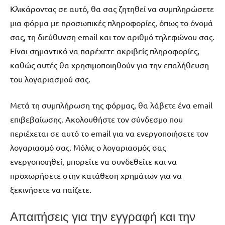
Κλικάροντας σε αυτό, θα σας ζητηθεί να συμπληρώσετε
μια φόρμα με προσωπικές πληροφορίες, όπως το όνομά
σας, τη διεύθυνση email και τον αριθμό τηλεφώνου σας.
Είναι σημαντικό να παρέχετε ακριβείς πληροφορίες,
καθώς αυτές θα χρησιμοποιηθούν για την επαλήθευση
του λογαριασμού σας.
Μετά τη συμπλήρωση της φόρμας, θα λάβετε ένα email
επιβεβαίωσης. Ακολουθήστε τον σύνδεσμο που
περιέχεται σε αυτό το email για να ενεργοποιήσετε τον
λογαριασμό σας. Μόλις ο λογαριασμός σας
ενεργοποιηθεί, μπορείτε να συνδεθείτε και να
προχωρήσετε στην κατάθεση χρημάτων για να
ξεκινήσετε να παίζετε.
Απαιτήσεις για την εγγραφή και την