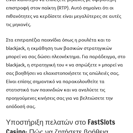
επιστροφή στον παίκτη (RTP). Αυτό σημαίνει ότι οι
πιθανότητες να κερδίσετε είναι μεγαλύτερες σε αυτές
τις μηχανές.
Στα επιτραπέζια παιχνίδια όπως η ρουλέτα και το
blackjack, η εκμάθηση των βασικών στρατηγικών
μπορεί να σας δώσει πλεονέκτημα. Για παράδειγμα, στο
blackjack, η στρατηγική του « να σπρώξετε » μπορεί να
σας βοηθήσει να ελαχιστοποιήσετε τις απώλειές σας.
Είναι επίσης σημαντικό να παρακολουθείτε τα
στατιστικά των παιχνιδιών και να αναλύετε τις
προηγούμενες κινήσεις σας για να βελτιώσετε την
απόδοσή σας.
Υποστήριξη πελατών στο FastSlots
Casino: Πώς να ζητήσετε βοήθεια