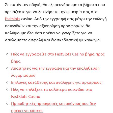
Σε αυτόν τον οδηγό, θα εξερευνήσουμε τα βήματα που
2026
χρειάζεστε για να ξεκινήσετε την εμπειρία σας στο
fastslots
casino. Από την εγγραφή σας μέχρι την επιλογή
παιχνιδιών και την αξιοποίηση προσφορών, θα
καλύψουμε όλα όσα πρέπει να γνωρίζετε για να
απολαύσετε ασφαλή και διασκεδαστική ψυχαγωγία.
Πώς να εγγραφείτε στο FastSlots Casino βήμα προς
βήμα
Απαιτήσεις για την εγγραφή και την επαλήθευση
λογαριασμού
Επιλογές κατάθεσης και ανάληψης για αρχάριους
Πώς να επιλέξετε τα καλύτερα παιχνίδια στο
FastSlots Casino
Προωθητικές προσφορές και μπόνους που δεν
πρέπει να χάσετε