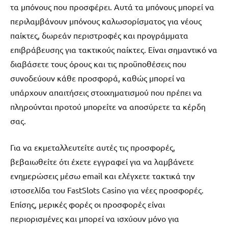
τα μπόνους που προσφέρει. Αυτά τα μπόνους μπορεί να
περιλαμβάνουν μπόνους καλωσορίσματος για νέους
παίκτες, δωρεάν περιστροφές και προγράμματα
επιβράβευσης για τακτικούς παίκτες. Είναι σημαντικό να
διαβάσετε τους όρους και τις προϋποθέσεις που
συνοδεύουν κάθε προσφορά, καθώς μπορεί να
υπάρχουν απαιτήσεις στοιχηματισμού που πρέπει να
πληρούνται προτού μπορείτε να αποσύρετε τα κέρδη
σας.
Για να εκμεταλλευτείτε αυτές τις προσφορές,
βεβαιωθείτε ότι έχετε εγγραφεί για να λαμβάνετε
ενημερώσεις μέσω email και ελέγχετε τακτικά την
ιστοσελίδα του FastSlots Casino για νέες προσφορές.
Επίσης, μερικές φορές οι προσφορές είναι
περιορισμένες και μπορεί να ισχύουν μόνο για