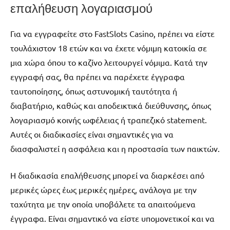
επαλήθευση λογαριασμού
Για να εγγραφείτε στο FastSlots Casino, πρέπει να είστε
τουλάχιστον 18 ετών και να έχετε νόμιμη κατοικία σε
μια χώρα όπου το καζίνο λειτουργεί νόμιμα. Κατά την
εγγραφή σας, θα πρέπει να παρέχετε έγγραφα
ταυτοποίησης, όπως αστυνομική ταυτότητα ή
διαβατήριο, καθώς και αποδεικτικά διεύθυνσης, όπως
λογαριασμό κοινής ωφέλειας ή τραπεζικό statement.
Αυτές οι διαδικασίες είναι σημαντικές για να
διασφαλιστεί η ασφάλεια και η προστασία των παικτών.
Η διαδικασία επαλήθευσης μπορεί να διαρκέσει από
μερικές ώρες έως μερικές ημέρες, ανάλογα με την
ταχύτητα με την οποία υποβάλετε τα απαιτούμενα
έγγραφα. Είναι σημαντικό να είστε υπομονετικοί και να