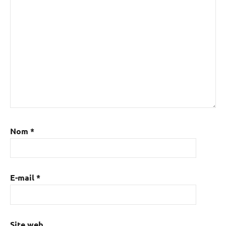
Nom
*
E-mail
*
Site web