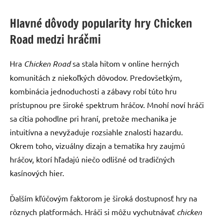
Hlavné dôvody popularity hry Chicken
Road medzi hráčmi
Hra
Chicken Road
sa stala hitom v online herných
komunitách z niekoľkých dôvodov. Predovšetkým,
kombinácia jednoduchosti a zábavy robí túto hru
prístupnou pre široké spektrum hráčov. Mnohí noví hráči
sa cítia pohodlne pri hraní, pretože mechanika je
intuitívna a nevyžaduje rozsiahle znalosti hazardu.
Okrem toho, vizuálny dizajn a tematika hry zaujmú
hráčov, ktorí hľadajú niečo odlišné od tradičných
kasínových hier.
Ďalším kľúčovým faktorom je široká dostupnosť hry na
rôznych platformách. Hráči si môžu vychutnávať
chicken