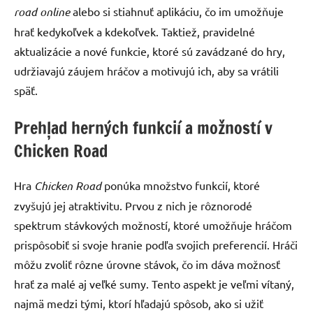
road online
alebo si stiahnuť aplikáciu, čo im umožňuje
hrať kedykoľvek a kdekoľvek. Taktiež, pravidelné
aktualizácie a nové funkcie, ktoré sú zavádzané do hry,
udržiavajú záujem hráčov a motivujú ich, aby sa vrátili
späť.
Prehľad herných funkcií a možností v
Chicken Road
Hra
Chicken Road
ponúka množstvo funkcií, ktoré
zvyšujú jej atraktivitu. Prvou z nich je rôznorodé
spektrum stávkových možností, ktoré umožňuje hráčom
prispôsobiť si svoje hranie podľa svojich preferencií. Hráči
môžu zvoliť rôzne úrovne stávok, čo im dáva možnosť
hrať za malé aj veľké sumy. Tento aspekt je veľmi vítaný,
najmä medzi tými, ktorí hľadajú spôsob, ako si užiť