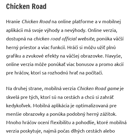
Chicken Road
Hranie
Chicken Road
na online platforme a v mobilnej
aplikácii má svoje výhody a nevýhody. Online verzia,
dostupná na
chicken road official website
, ponúka väčší
herný priestor a viac funkcií. Hráči si môžu užiť plnú
grafiku a zvukové efekty na väčšej obrazovke. Navyše,
online verzia môže ponúkať viac bonusov a promo akcií
pre hráčov, ktorí sa rozhodnú hrať na počítači.
Na druhej strane, mobilná verzia
Chicken Road game
je
skvelá pre tých, ktorí sú na cestách a chcú si zahráť
kedykoľvek. Mobilná aplikácia je optimalizovaná pre
menšie obrazovky a ponúka podobný herný zážitok.
Mnoho hráčov ocení flexibilitu a pohodlie, ktoré mobilná
verzia poskytuje, najmä počas dlhých cestách alebo