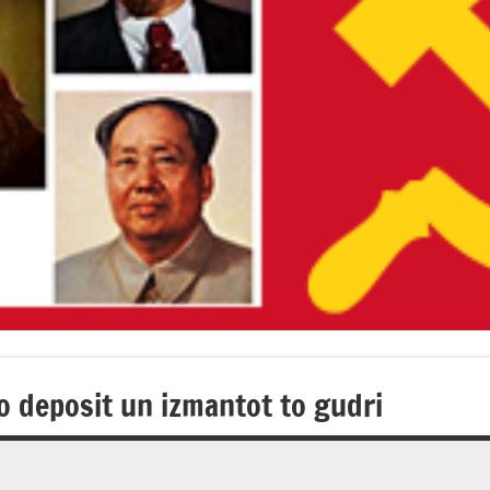
o deposit un izmantot to gudri