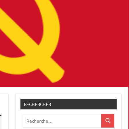
RECHERCHER
Recherche
Recherche
pour