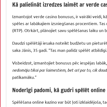
Kā palielināt izredzes laimēt ar verde c
Izmantojot verde casino bonusus, ir vairāki veidi, kā
spēles ar labākajiem izsniegšanas procentiem. Tas 
(RTP). Otrkārt, plānojiet savu spēlēšanas laiku un 
Daudzi spēlētāji iesaka noteikt budžetu un pieturēt
saka Jānis, 35 gadi. “Tas man palīdz spēlēt atbildīgi
Visbeidzot, izmantojiet bonusus pēc iespējas labāk, 
nedomāju tikai par laimestiem, bet arī par to, cik daud
patīkamāku.”
Noderīgi padomi, kā gudri spēlēt online
Spēlēšana online kazino var būt ļoti izklaidējoša, ta