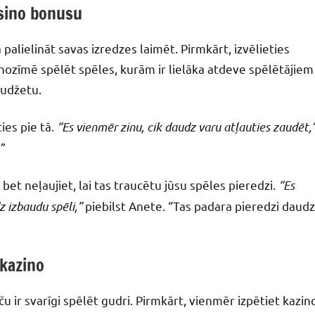
asino bonusu
 palielināt savas izredzes laimēt. Pirmkārt, izvēlieties
nozīmē spēlēt spēles, kurām ir lielāka atdeve spēlētājiem
budžetu.
ies pie tā.
“Es vienmēr zinu, cik daudz varu atļauties zaudēt,
.”
bet neļaujiet, lai tas traucētu jūsu spēles pieredzi.
“Es
z izbaudu spēli,”
piebilst Anete. “Tas padara pieredzi daudz
 kazino
ču ir svarīgi spēlēt gudri. Pirmkārt, vienmēr izpētiet kazin