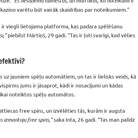
redze.
“Es nesaņēmu laimestus, un man likās, ka noteikumi ir
a kazino varētu būt vairāk skaidrības par noteikumiem.”
o ir viegli lietojama platforma, kas padara spēlēšanu
si,”
piebilst Mārtiņš, 29 gadi. “Tas ir ļoti svarīgi, kad vēlies
efektīvi?
 uz jauniem spēļu automātiem, un tas ir lielisks veids, kā
 vispirms jums ir jāsaprot, kādi ir nosacījumi un kādas
tikai noteiktos spēļu automātos.
 attiecas free spins, un izvēlēties tās, kurām ir augsta
s izmantoju free spins,”
saka Inta, 26 gadi. “Tas man palīdz