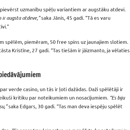
a pievērst uzmanību spēļu variantiem ar augstāku atdevi.
m ir augsta atdeve,”
saka Jānis, 45 gadi. “Tā es varu
īvi.”
ām spēlēm, piemēram, 50 free spins uz jaunajiem slotiem.
āsta Kristīne, 27 gadi. “Tas tiešām ir jāizmanto, ja vēlaties
 piedāvājumiem
r verde casino, un tās ir ļoti dažādas. Daži spēlētāji ir
zteikuši kritiku par noteikumiem un nosacījumiem.
“Es biju
su,”
saka Edgars, 30 gadi. “Tas man deva iespēju spēlēt